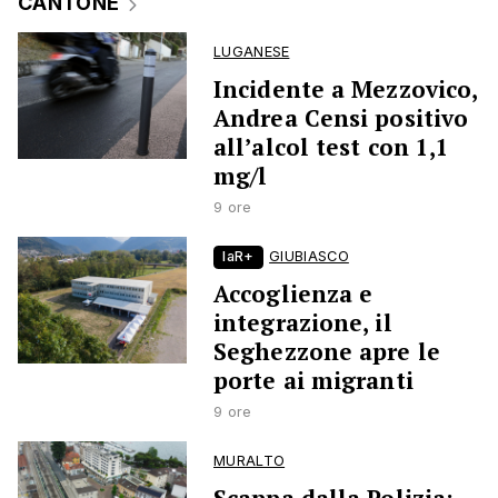
CANTONE
LUGANESE
Incidente a Mezzovico,
Andrea Censi positivo
all’alcol test con 1,1
mg/l
9 ore
laR+
GIUBIASCO
Accoglienza e
integrazione, il
Seghezzone apre le
porte ai migranti
9 ore
MURALTO