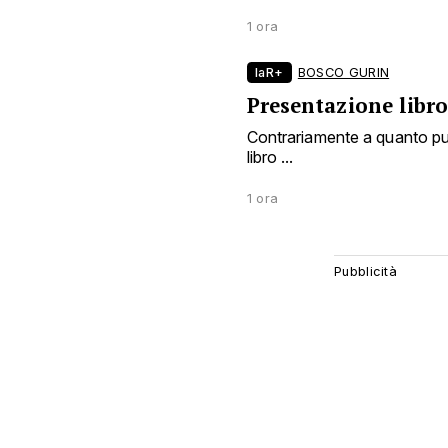
1 ora
laR+
BOSCO GURIN
Presentazione libro
Contrariamente a quanto pubb
libro ...
1 ora