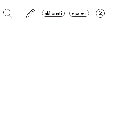
abbonati
epaper