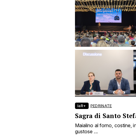
laR+
PEDRINATE
Sagra di Santo Ste
Maialino al forno, costine, i
gustose ...