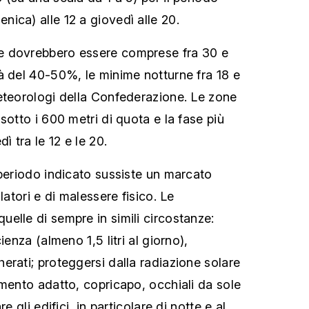
ica) alle 12 a giovedì alle 20.
e dovrebbero essere comprese fra 30 e
à del 40-50%, le minime notturne fra 18 e
eteorologi della Confederazione. Le zone
sotto i 600 metri di quota e la fase più
ì tra le 12 e le 20.
 periodo indicato sussiste un marcato
latori e di malessere fisico. Le
elle di sempre in simili circostanze:
ienza (almeno 1,5 litri al giorno),
erati; proteggersi dalla radiazione solare
amento adatto, copricapo, occhiali da sole
e gli edifici, in particolare di notte e al