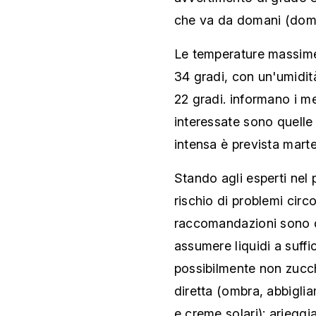
che va da domani (domen
Le temperature massim
34 gradi, con un'umidit
22 gradi. informano i m
interessate sono quelle 
intensa è prevista marted
Stando agli esperti nel
rischio di problemi circo
raccomandazioni sono qu
assumere liquidi a suffic
possibilmente non zucch
diretta (ombra, abbigli
e creme solari); arieggiar