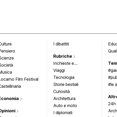
Culture
I dibattiti
Edu
Pensiero
Qual
Rubriche
Scienze
Inchieste e
Tem
Società
approfondimenti
Viaggi
#ga
Musica
Tecnologia
#pub
Locarno Film Festival
Storie bestiali
#le 
Castellinaria
Curiosità
info
Altr
Economia
Architettura
24h
Auto e moto
Opinioni
Arch
I diplomati