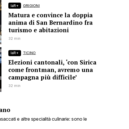
laR+
GRIGIONI
Matura e convince la doppia
anima di San Bernardino fra
turismo e abitazioni
32 min
laR+
TICINO
Elezioni cantonali, ‘con Sirica
come frontman, avremo una
campagna più difficile’
32 min
fano
nsaccati e altre specialità culinarie: sono le