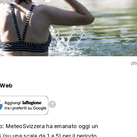
(T
.Web
ino: MeteoSvizzera ha emanato oggi un
(su una scala da 1 a 5) per il periodo