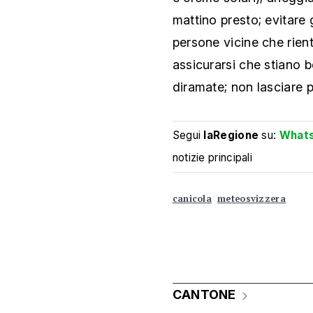
mattino presto; evitare g
persone vicine che rient
assicurarsi che stiano 
diramate; non lasciare p
Segui
laRegione
su:
What
notizie principali
canicola
meteosvizzera
CANTONE