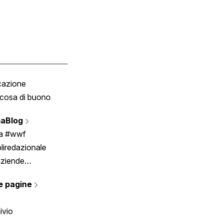
cazione
Tombola
cosa di buono
Fumetto
Vignette
aBlog
Scrivici
ia #wwf
liredazionale
aziende
rmano
e pagine
ivio