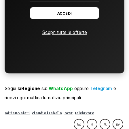
ACCEDI
Scopri tutte le offerte
Segui
laRegione
su:
WhatsApp
oppure
Telegram
e
ricevi ogni mattina le notizie principali
adriano alari
claudio isabella
ocst
telelavoro