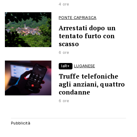
4 ore
PONTE CAPRIASCA
Arrestati dopo un
tentato furto con
scasso
6 ore
laR+
LUGANESE
Truffe telefoniche
agli anziani, quattro
condanne
6 ore