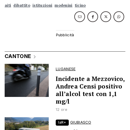
aiti
dibattito
istituzioni
modenini
ticino
CANTONE
LUGANESE
Incidente a Mezzovico,
Andrea Censi positivo
all’alcol test con 1,1
mg/l
12 ore
laR+
GIUBIASCO