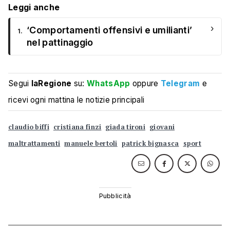
Leggi anche
›
‘Comportamenti offensivi e umilianti’
1.
nel pattinaggio
Segui
laRegione
su:
WhatsApp
oppure
Telegram
e
ricevi ogni mattina le notizie principali
claudio biffi
cristiana finzi
giada tironi
giovani
maltrattamenti
manuele bertoli
patrick bignasca
sport