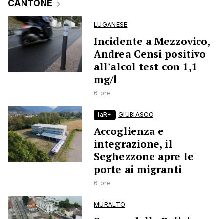
CANTONE
LUGANESE
Incidente a Mezzovico,
Andrea Censi positivo
all’alcol test con 1,1
mg/l
6 ore
laR+
GIUBIASCO
Accoglienza e
integrazione, il
Seghezzone apre le
porte ai migranti
6 ore
MURALTO