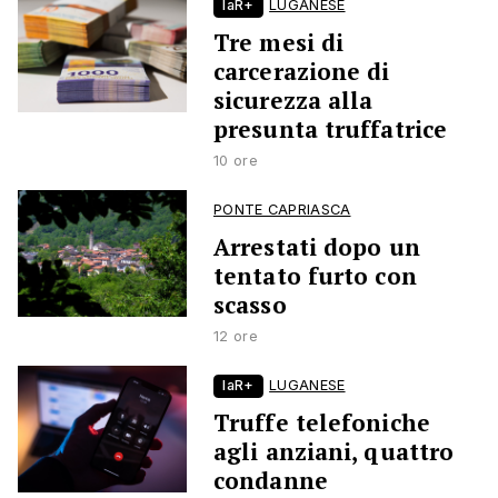
laR+
LUGANESE
Tre mesi di
carcerazione di
sicurezza alla
presunta truffatrice
10 ore
PONTE CAPRIASCA
Arrestati dopo un
tentato furto con
scasso
12 ore
laR+
LUGANESE
Truffe telefoniche
agli anziani, quattro
condanne