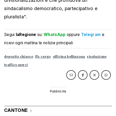
divisionalizzazioni e che promuova un
sindacalismo democratico, partecipativo e
pluralista".
Segui
laRegione
su:
WhatsApp
oppure
Telegram
e
ricevi ogni mattina le notizie principali
deposito chiasso
ffs cargo
officina bellinzona
risoluzione
traffico merci
CANTONE