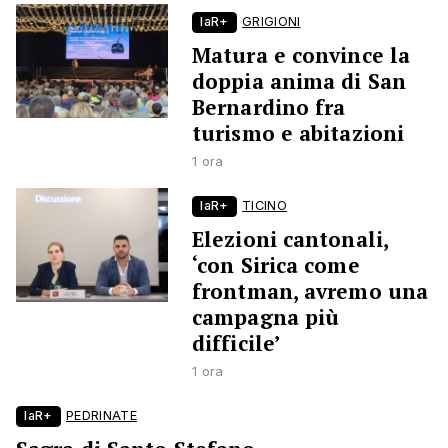
laR+
GRIGIONI
Matura e convince la
doppia anima di San
Bernardino fra
turismo e abitazioni
1 ora
laR+
TICINO
Elezioni cantonali,
‘con Sirica come
frontman, avremo una
campagna più
difficile’
1 ora
laR+
PEDRINATE