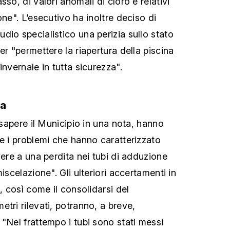
sso, di valori anomali di cloro e relativi
one". L’esecutivo ha inoltre deciso di
dio specialistico una perizia sullo stato
er "permettere la riapertura della piscina
invernale in tutta sicurezza".
ta
a sapere il Municipio in una nota, hanno
he i problemi che hanno caratterizzato
vere a una perdita nei tubi di adduzione
iscelazione". Gli ulteriori accertamenti in
i, così come il consolidarsi del
tri rilevati, potranno, a breve,
"Nel frattempo i tubi sono stati messi