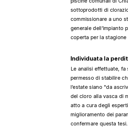
piscine comunali di Chia
sottoprodotti di clorazi
commissionare a uno stu
generale dell’impianto p
coperta per la stagione 
Individuata la perdi
Le analisi effettuate, f
permesso di stabilire c
l’estate siano "da ascri
del cloro alla vasca di m
atto a cura degli espert
miglioramento dei parame
confermare questa tesi. 