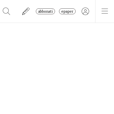
abbonati
epaper