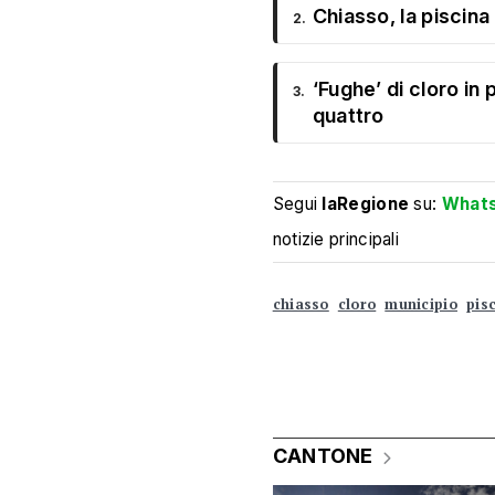
Chiasso, la piscina
2.
‘Fughe’ di cloro in
3.
quattro
Segui
laRegione
su:
What
notizie principali
chiasso
cloro
municipio
pis
CANTONE