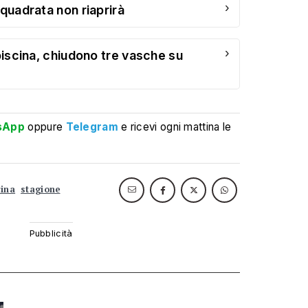
›
 quadrata non riaprirà
›
 piscina, chiudono tre vasche su
sApp
oppure
Telegram
e ricevi ogni mattina le
cina
stagione