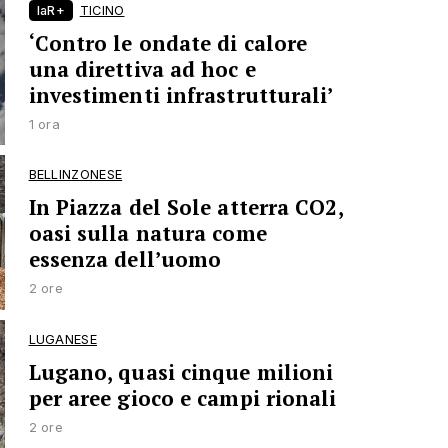
laR+
TICINO
‘Contro le ondate di calore
una direttiva ad hoc e
investimenti infrastrutturali’
1 ora
BELLINZONESE
In Piazza del Sole atterra CO2,
oasi sulla natura come
essenza dell’uomo
2 ore
LUGANESE
Lugano, quasi cinque milioni
per aree gioco e campi rionali
2 ore