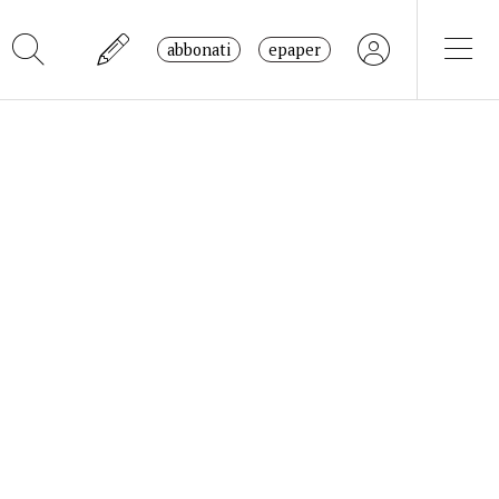
abbonati
epaper