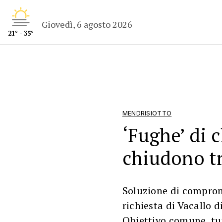
Giovedì, 6 agosto 2026
21° - 35°
MENDRISIOTTO
‘Fughe’ di c
chiudono tr
Soluzione di comprom
richiesta di Vacallo d
Obiettivo comune, tut