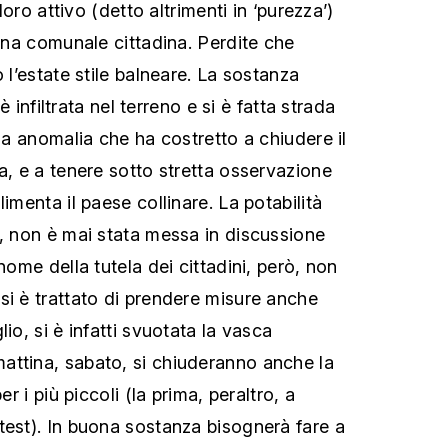
cloro attivo (detto altrimenti in ‘purezza’)
cina comunale cittadina. Perdite che
o l’estate stile balneare. La sostanza
 è infiltrata nel terreno e si è fatta strada
Una anomalia che ha costretto a chiudere il
a, e a tenere sotto stretta osservazione
limenta il paese collinare. La potabilità
o, non è mai stata messa in discussione
nome della tutela dei cittadini, però, non
si è trattato di prendere misure anche
io, si è infatti svuotata la vasca
attina, sabato, si chiuderanno anche la
er i più piccoli (la prima, peraltro, a
test). In buona sostanza bisognerà fare a