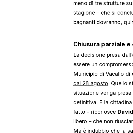
meno di tre strutture su
stagione – che si conclu
bagnanti dovranno, quind
Chiusura parziale e 
La decisione presa dall’a
essere un compromess
Municipio di Vacallo di c
dal 28 agosto
. Quello 
situazione venga presa 
definitiva. E la cittadin
fatto – riconosce
David
libero – che non riuscia
Ma è indubbio che la sal