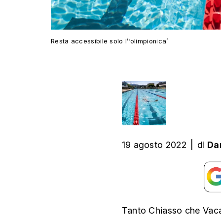
Resta accessibile solo l’‘olimpionica’
19 agosto 2022
|
di
Da
Tanto Chiasso che Vaca