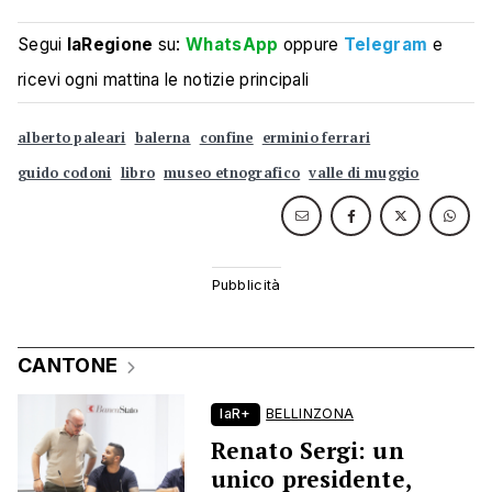
Segui
laRegione
su:
WhatsApp
oppure
Telegram
e
ricevi ogni mattina le notizie principali
alberto paleari
balerna
confine
erminio ferrari
guido codoni
libro
museo etnografico
valle di muggio
CANTONE
laR+
BELLINZONA
Renato Sergi: un
unico presidente,