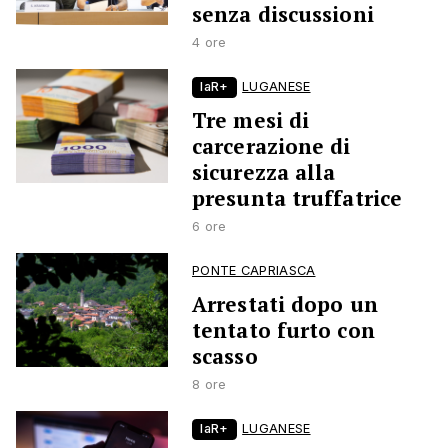
senza discussioni
4 ore
laR+
LUGANESE
Tre mesi di
carcerazione di
sicurezza alla
presunta truffatrice
6 ore
PONTE CAPRIASCA
Arrestati dopo un
tentato furto con
scasso
8 ore
laR+
LUGANESE