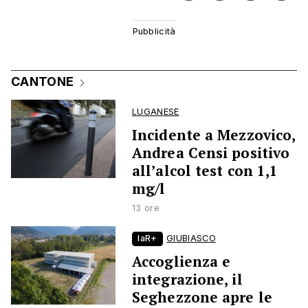
CANTONE
LUGANESE
Incidente a Mezzovico,
Andrea Censi positivo
all’alcol test con 1,1
mg/l
13 ore
laR+
GIUBIASCO
Accoglienza e
integrazione, il
Seghezzone apre le