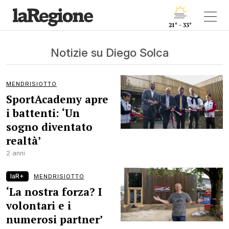
21° - 33°
Notizie su Diego Solca
MENDRISIOTTO
SportAcademy apre
i battenti: ‘Un
sogno diventato
realtà’
2 anni
laR+
MENDRISIOTTO
‘La nostra forza? I
volontari e i
numerosi partner’