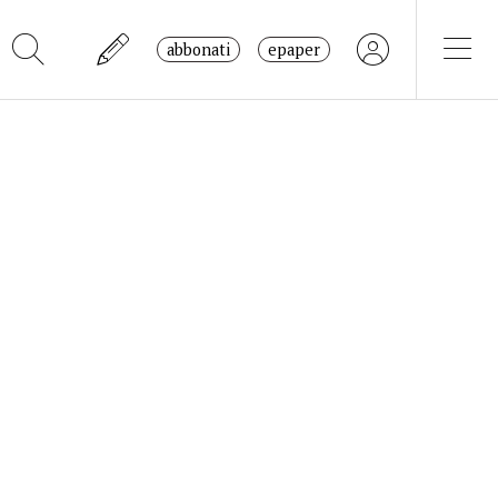
abbonati
epaper