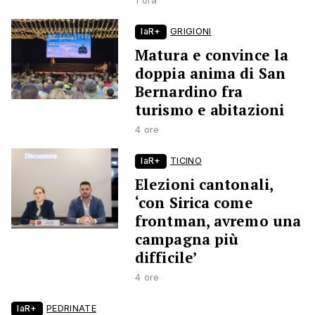
1 ora
laR+
GRIGIONI
Matura e convince la
doppia anima di San
Bernardino fra
turismo e abitazioni
4 ore
laR+
TICINO
Elezioni cantonali,
‘con Sirica come
frontman, avremo una
campagna più
difficile’
4 ore
laR+
PEDRINATE