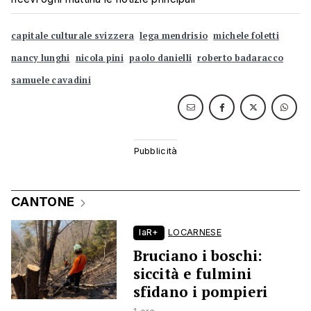
capitale culturale svizzera
lega mendrisio
michele foletti
nancy lunghi
nicola pini
paolo danielli
roberto badaracco
samuele cavadini
CANTONE
laR+
LOCARNESE
Bruciano i boschi:
siccità e fulmini
sfidano i pompieri