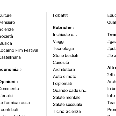
Culture
I dibattiti
Edu
Pensiero
Qual
Rubriche
Scienze
Inchieste e
Tem
Società
approfondimenti
Viaggi
#ga
Musica
Tecnologia
#pub
Locarno Film Festival
Storie bestiali
#le 
Castellinaria
Curiosità
info
Altr
Economia
Architettura
24h
Auto e moto
Opinioni
Arch
I diplomati
Commento
In b
Quando cade un
L'analisi
Info
quadro
Salute mentale
La formica rossa
Tea
Salute sessuale
I contributi
Prom
Ticino Scienza