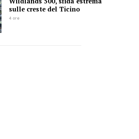
Wildlands 500, sfida estrema
sulle creste del Ticino
4 ore