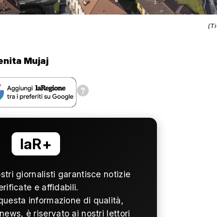
(T
enita Mujaj
laR+
ostri giornalisti garantisce notizie
erificate e affidabili.
questa informazione di qualità,
news, è riservato ai nostri lettori