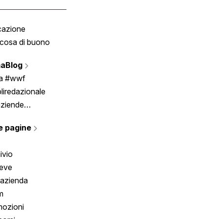
cazione
Tombola
cosa di buono
Fumetto
Vignette
aBlog
Scrivici
ia #wwf
liredazionale
aziende
rmano
e pagine
ivio
reve
 azienda
m
ozioni