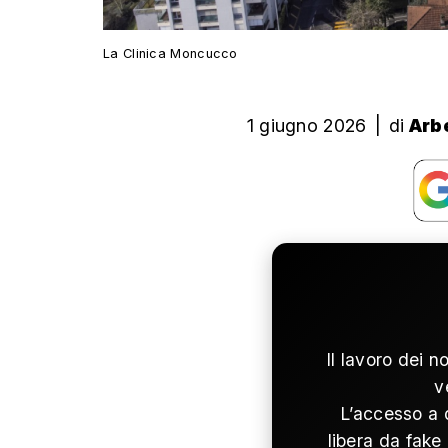
La Clinica Moncucco
1 giugno 2026
|
di
Arb
Il lavoro dei n
v
L’accesso a 
libera da fake 