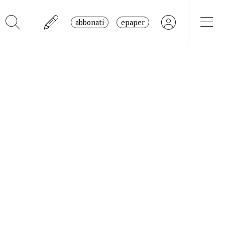
abbonati
epaper