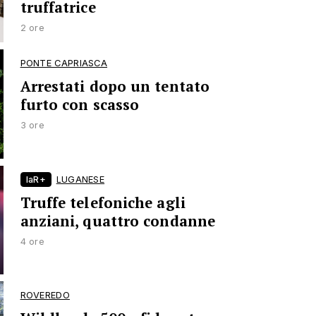
truffatrice
2 ore
PONTE CAPRIASCA
Arrestati dopo un tentato
furto con scasso
3 ore
laR+
LUGANESE
Truffe telefoniche agli
anziani, quattro condanne
4 ore
ROVEREDO