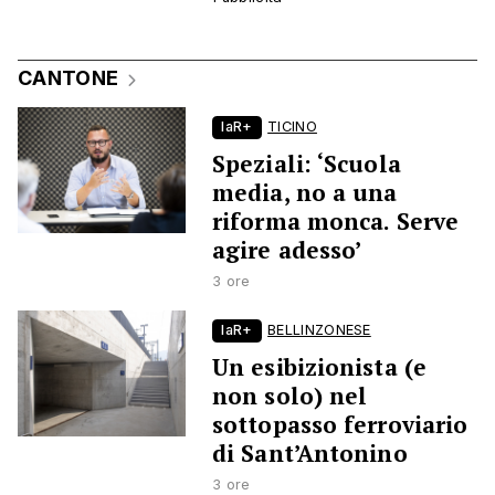
CANTONE
laR+
TICINO
Speziali: ‘Scuola
media, no a una
riforma monca. Serve
agire adesso’
3 ore
laR+
BELLINZONESE
Un esibizionista (e
non solo) nel
sottopasso ferroviario
di Sant’Antonino
3 ore