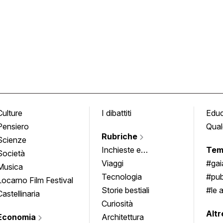
Culture
I dibattiti
Edu
Pensiero
Qual
Rubriche
Scienze
Inchieste e
Tem
Società
approfondimenti
Viaggi
#ga
Musica
Tecnologia
#pub
Locarno Film Festival
Storie bestiali
#le 
Castellinaria
Curiosità
info
Altr
Economia
Architettura