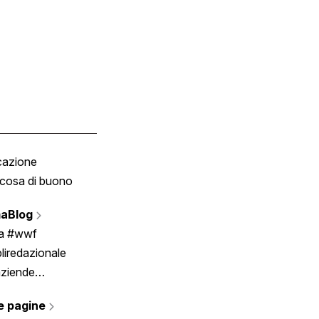
cazione
Tombola
cosa di buono
Fumetto
Vignette
aBlog
Scrivici
ia #wwf
liredazionale
aziende
rmano
e pagine