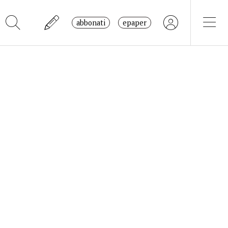
abbonati
epaper