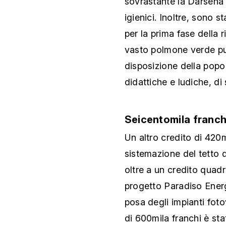
sovrastante la Darsena 
igienici. Inoltre, sono s
per la prima fase della ri
vasto polmone verde pub
disposizione della popol
didattiche e ludiche, di
Seicentomila franchi
Un altro credito di 420m
sistemazione del tetto 
oltre a un credito quadr
progetto Paradiso Energ
posa degli impianti fotov
di 600mila franchi è st