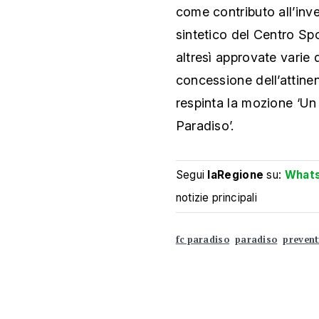
come contributo all’inv
sintetico del Centro Sp
altresì approvate varie
concessione dell’attinen
respinta la mozione ‘U
Paradiso’.
Segui
laRegione
su:
What
notizie principali
fc paradiso
paradiso
prevent