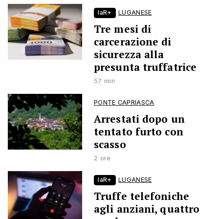
laR+
LUGANESE
Tre mesi di
carcerazione di
sicurezza alla
presunta truffatrice
57 min
PONTE CAPRIASCA
Arrestati dopo un
tentato furto con
scasso
2 ore
laR+
LUGANESE
Truffe telefoniche
agli anziani, quattro