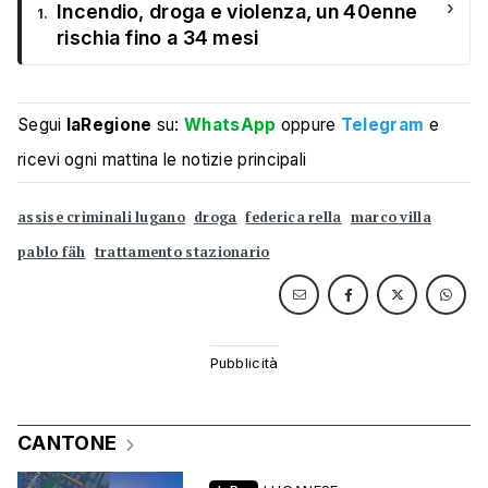
›
Incendio, droga e violenza, un 40enne
1.
rischia fino a 34 mesi
Segui
laRegione
su:
WhatsApp
oppure
Telegram
e
ricevi ogni mattina le notizie principali
assise criminali lugano
droga
federica rella
marco villa
pablo fäh
trattamento stazionario
CANTONE