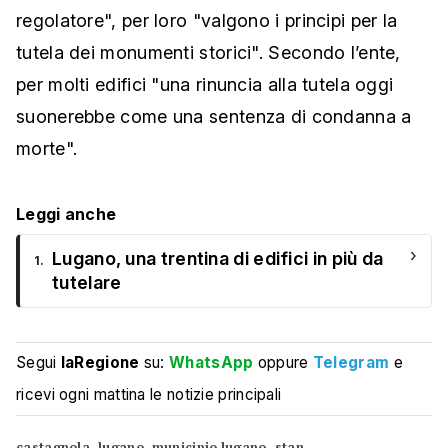
regolatore", per loro "valgono i principi per la
tutela dei monumenti storici". Secondo l’ente,
per molti edifici "una rinuncia alla tutela oggi
suonerebbe come una sentenza di condanna a
morte".
Leggi anche
›
Lugano, una trentina di edifici in più da
1.
tutelare
Segui
laRegione
su:
WhatsApp
oppure
Telegram
e
ricevi ogni mattina le notizie principali
castagnola
lugano
municipio lugano
stan