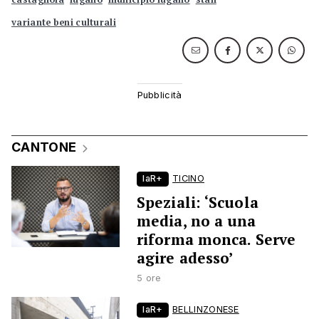
variante beni culturali
CANTONE
laR+
TICINO
Speziali: ‘Scuola
media, no a una
riforma monca. Serve
agire adesso’
5 ore
laR+
BELLINZONESE