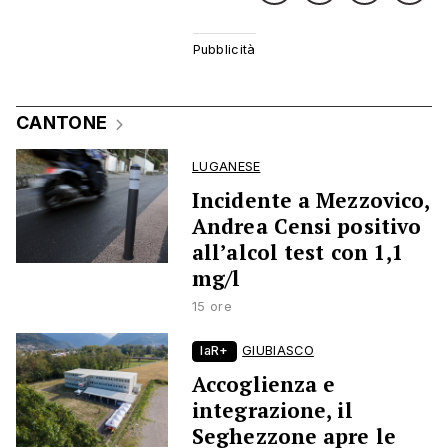
CANTONE
LUGANESE
Incidente a Mezzovico,
Andrea Censi positivo
all’alcol test con 1,1
mg/l
15 ore
laR+
GIUBIASCO
Accoglienza e
integrazione, il
Seghezzone apre le