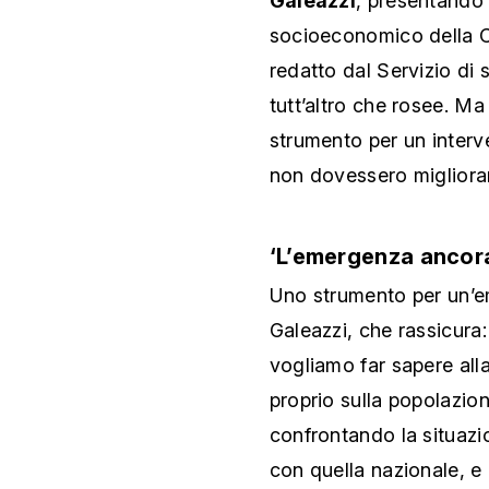
Galeazzi
, presentando 
socioeconomico della Ci
redatto dal Servizio di 
tutt’altro che rosee. M
strumento per un interv
non dovessero migliora
‘L’emergenza ancora
Uno strumento per un’e
Galeazzi, che rassicur
vogliamo far sapere all
proprio sulla popolazion
confrontando la situazi
con quella nazionale, e