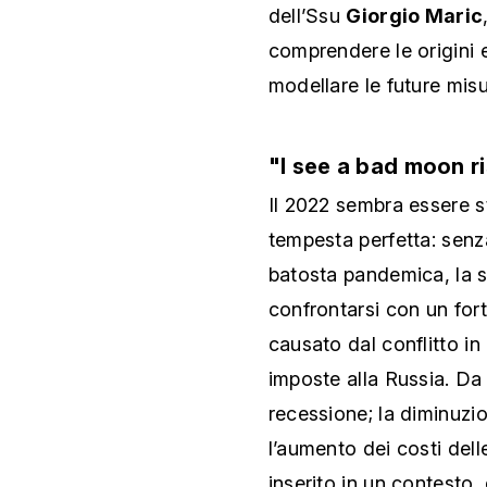
dell’Ssu
Giorgio Maric
comprendere le origini e
modellare le future misu
"I see a bad moon r
Il 2022 sembra essere st
tempesta perfetta: senza
batosta pandemica, la 
confrontarsi con un for
causato dal conflitto in
imposte alla Russia. Da 
recessione; la diminuzio
l’aumento dei costi dell
inserito in un contesto,