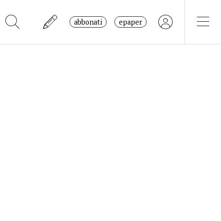
abbonati
epaper