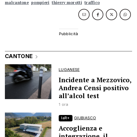
malcantone
pompieri
thierry morotti
traffico
CANTONE
LUGANESE
Incidente a Mezzovico,
Andrea Censi positivo
all’alcol test
1 ora
laR+
GIUBIASCO
Accoglienza e
integrazione, il