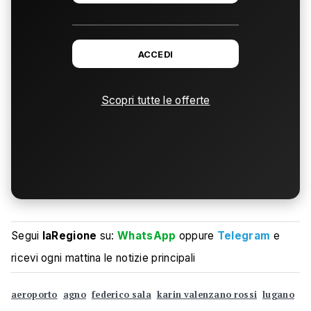
ACCEDI
Scopri tutte le offerte
Segui
laRegione
su:
WhatsApp
oppure
Telegram
e
ricevi ogni mattina le notizie principali
aeroporto
agno
federico sala
karin valenzano rossi
lugano