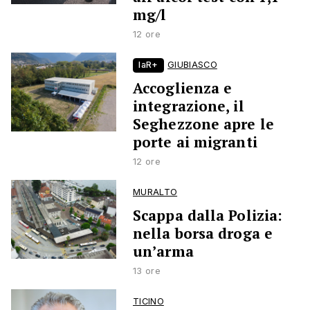
mg/l
12 ore
laR+
GIUBIASCO
Accoglienza e
integrazione, il
Seghezzone apre le
porte ai migranti
12 ore
MURALTO
Scappa dalla Polizia:
nella borsa droga e
un’arma
13 ore
TICINO