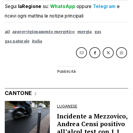
Segui
laRegione
su:
WhatsApp
oppure
Telegram
e
ricevi ogni mattina le notizie principali
ail
approvvigionamento energetico
energia
gas
gas naturale
italia
CANTONE
LUGANESE
Incidente a Mezzovico,
Andrea Censi positivo
all’alcol test con 1,1