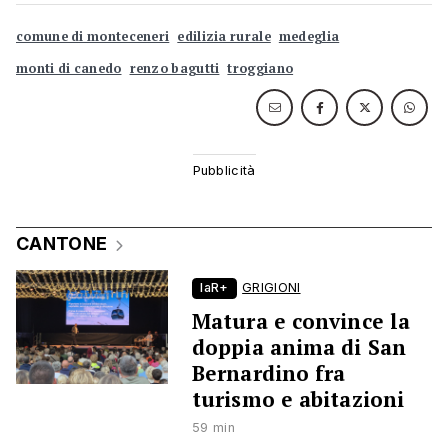
comune di monteceneri
edilizia rurale
medeglia
monti di canedo
renzo bagutti
troggiano
CANTONE
laR+
GRIGIONI
Matura e convince la
doppia anima di San
Bernardino fra
turismo e abitazioni
59 min