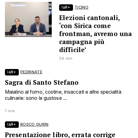
laR+
TICINO
Elezioni cantonali,
‘con Sirica come
frontman, avremo una
campagna più
difficile’
59 min
laR+
PEDRINATE
Sagra di Santo Stefano
Maialino al forno, costine, insaccati e altre specialità
culinarie: sono le gustose ...
1 ora
laR+
BOSCO GURIN
Presentazione libro, errata corrige