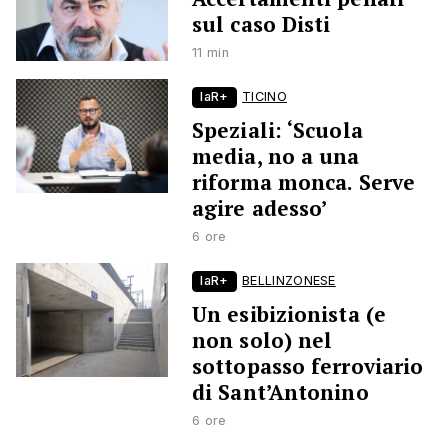
sul caso Disti
11 min
laR+
TICINO
Speziali: ‘Scuola
media, no a una
riforma monca. Serve
agire adesso’
6 ore
laR+
BELLINZONESE
Un esibizionista (e
non solo) nel
sottopasso ferroviario
di Sant’Antonino
6 ore