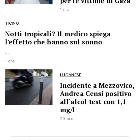
per le vittime di Gaza
1 ora
TICINO
Notti tropicali? Il medico spiega
l'effetto che hanno sul sonno
...
1 ora
LUGANESE
Incidente a Mezzovico,
Andrea Censi positivo
all’alcol test con 1,1
mg/l
20 ore