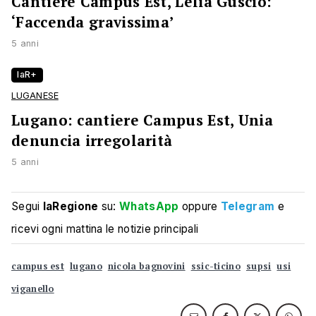
Cantiere Campus Est, Lelia Guscio:
‘Faccenda gravissima’
5 anni
laR+
LUGANESE
Lugano: cantiere Campus Est, Unia
denuncia irregolarità
5 anni
Segui
laRegione
su:
WhatsApp
oppure
Telegram
e
ricevi ogni mattina le notizie principali
campus est
lugano
nicola bagnovini
ssic-ticino
supsi
usi
viganello