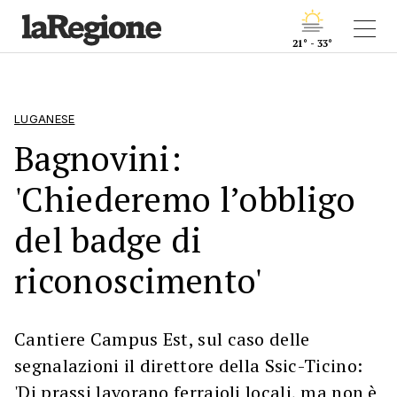
21° - 33°
LUGANESE
Bagnovini:
'Chiederemo l’obbligo
del badge di
riconoscimento'
Cantiere Campus Est, sul caso delle
segnalazioni il direttore della Ssic-Ticino:
'Di prassi lavorano ferraioli locali, ma non è