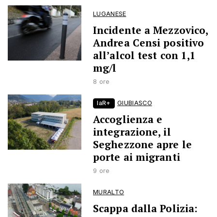
LUGANESE
Incidente a Mezzovico,
Andrea Censi positivo
all’alcol test con 1,1
mg/l
8 ore
laR+
GIUBIASCO
Accoglienza e
integrazione, il
Seghezzone apre le
porte ai migranti
9 ore
MURALTO
Scappa dalla Polizia: