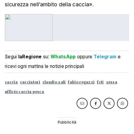
sicurezza nell’ambito della caccia».
Segui
laRegione
su:
WhatsApp
oppure
Telegram
e
ricevi ogni mattina le notizie principali
caccia
cacciatori
claudio zali
fabio regazzi
fcti
sessa
ufficio caccia pesca