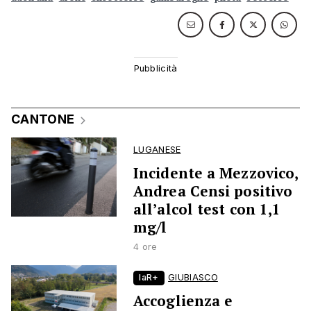
CANTONE
LUGANESE
Incidente a Mezzovico,
Andrea Censi positivo
all’alcol test con 1,1
mg/l
4 ore
laR+
GIUBIASCO
Accoglienza e