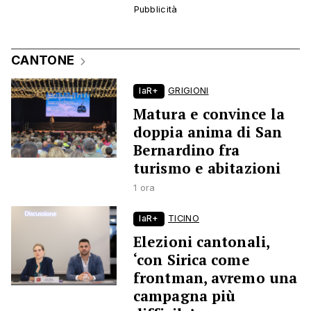
CANTONE
laR+
GRIGIONI
Matura e convince la
doppia anima di San
Bernardino fra
turismo e abitazioni
1 ora
laR+
TICINO
Elezioni cantonali,
‘con Sirica come
frontman, avremo una
campagna più