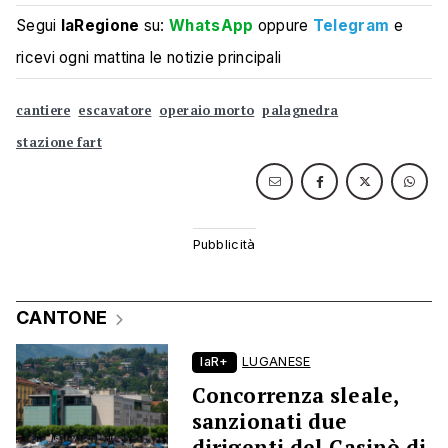
Segui
laRegione
su:
WhatsApp
oppure
Telegram
e
ricevi ogni mattina le notizie principali
cantiere
escavatore
operaio morto
palagnedra
stazione fart
CANTONE
laR+
LUGANESE
Concorrenza sleale,
sanzionati due
dirigenti del Casinò di