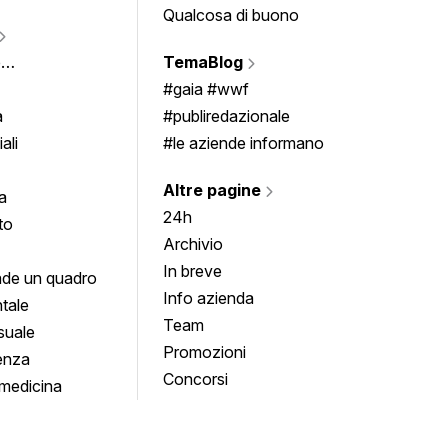
Qualcosa di buono
Fumet
Vigne
e
TemaBlog
Scrivi
imenti
#gaia #wwf
a
#publiredazionale
ali
#le aziende informano
Altre pagine
a
24h
to
Archivio
In breve
de un quadro
Info azienda
tale
Team
suale
Promozioni
enza
Concorsi
medicina