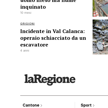
uomo illeso ma fiume
inquinato
10 mesi
GRIGIONI
Incidente in Val Calanca:
operaio schiacciato da un
escavatore
4 anni
Cantone
Sport