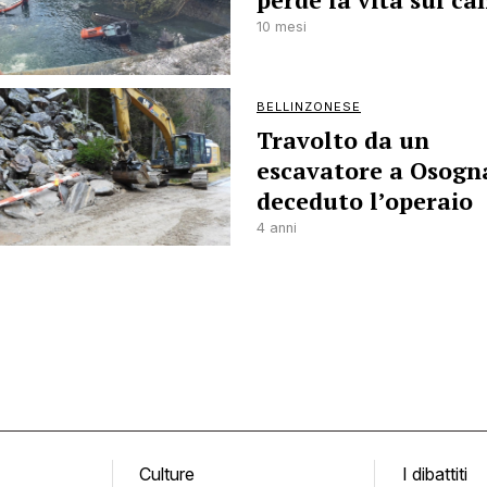
perde la vita sul ca
10 mesi
BELLINZONESE
Travolto da un
escavatore a Osogn
deceduto l’operaio
4 anni
Culture
I dibattiti