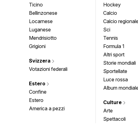
Ticino
Hockey
Bellinzonese
Calcio
Locarnese
Calcio regional
Luganese
Sci
Mendrisiotto
Tennis
Grigioni
Formula 1
Altri sport
Svizzera
Storie mondiali
Votazioni federali
Sportellate
Luce rossa
Estero
Album mondial
Confine
Estero
Culture
America a pezzi
Arte
Spettacoli