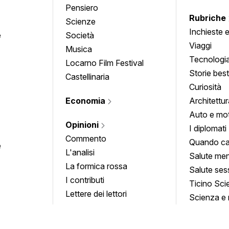
Pensiero
Rubriche
Scienze
Inchieste 
e
Società
approfond
Viaggi
Musica
Tecnologi
Locarno Film Festival
Storie besti
Castellinaria
Curiosità
Economia
Architettur
Auto e mo
Opinioni
I diplomati
Commento
Quando ca
e
L'analisi
Salute men
La formica rossa
Salute ses
I contributi
Ticino Sci
Lettere dei lettori
Scienza e 