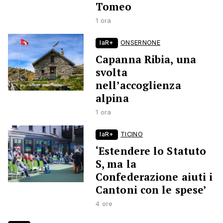
Tomeo
1 ora
laR+
ONSERNONE
Capanna Ribia, una
svolta
nell’accoglienza
alpina
1 ora
laR+
TICINO
‘Estendere lo Statuto
S, ma la
Confederazione aiuti i
Cantoni con le spese’
4 ore