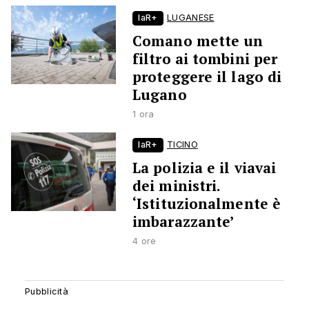
laR+
LUGANESE
Comano mette un
filtro ai tombini per
proteggere il lago di
Lugano
1 ora
laR+
TICINO
La polizia e il viavai
dei ministri.
‘Istituzionalmente è
imbarazzante’
4 ore