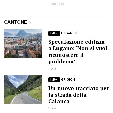
CANTONE
laR+
LUGANESE
Speculazione edilizia
a Lugano: ‘Non si vuol
riconoscere il
problema’
1 ora
laR+
GRIGIONI
Un nuovo tracciato per
la strada della
Calanca
1 ora