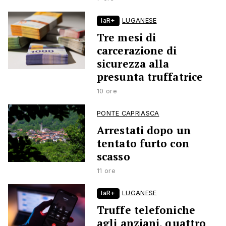
laR+
LUGANESE
Tre mesi di
carcerazione di
sicurezza alla
presunta truffatrice
10 ore
PONTE CAPRIASCA
Arrestati dopo un
tentato furto con
scasso
11 ore
laR+
LUGANESE
Truffe telefoniche
agli anziani, quattro