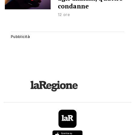
condanne
12 ore