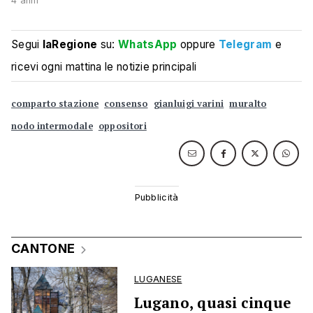
4 anni
Segui
laRegione
su:
WhatsApp
oppure
Telegram
e
ricevi ogni mattina le notizie principali
comparto stazione
consenso
gianluigi varini
muralto
nodo intermodale
oppositori
CANTONE
LUGANESE
Lugano, quasi cinque