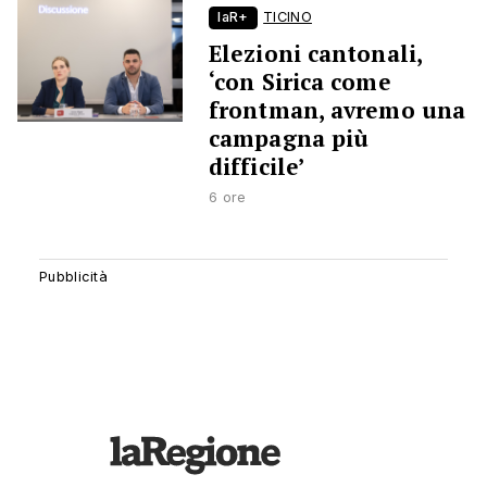
laR+
TICINO
Elezioni cantonali,
‘con Sirica come
frontman, avremo una
campagna più
difficile’
6 ore