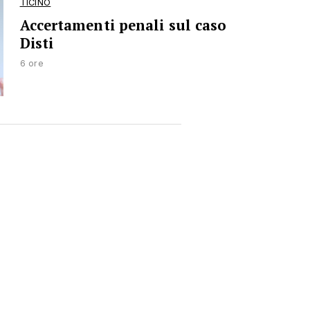
TICINO
Accertamenti penali sul caso
Disti
6 ore