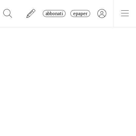
abbonati
epaper