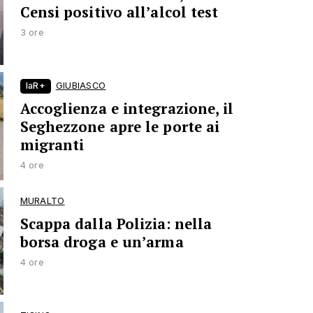
Censi positivo all’alcol test
3 ore
laR+
GIUBIASCO
Accoglienza e integrazione, il
Seghezzone apre le porte ai
migranti
4 ore
MURALTO
Scappa dalla Polizia: nella
borsa droga e un’arma
4 ore