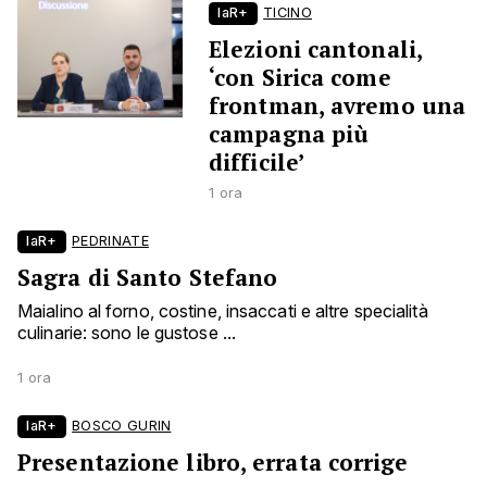
laR+
TICINO
Elezioni cantonali,
‘con Sirica come
frontman, avremo una
campagna più
difficile’
1 ora
laR+
PEDRINATE
Sagra di Santo Stefano
Maialino al forno, costine, insaccati e altre specialità
culinarie: sono le gustose ...
1 ora
laR+
BOSCO GURIN
Presentazione libro, errata corrige