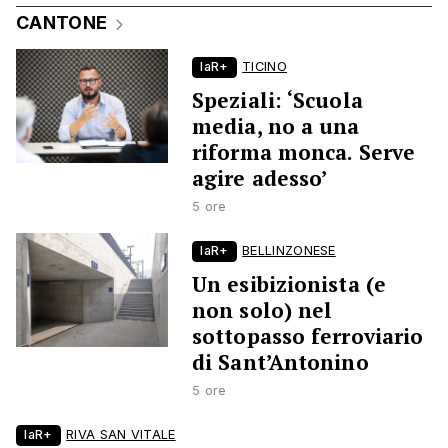
CANTONE
laR+
TICINO
Speziali: ‘Scuola
media, no a una
riforma monca. Serve
agire adesso’
5 ore
laR+
BELLINZONESE
Un esibizionista (e
non solo) nel
sottopasso ferroviario
di Sant’Antonino
5 ore
laR+
RIVA SAN VITALE