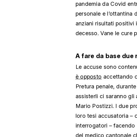
pandemia da Covid entras
personale e l’ottantina d
anziani risultati positi
decesso. Vane le cure p
A fare da base due 
Le accuse sono contenut
è opposto
accettando co
Pretura penale, durante 
assisterli ci saranno gl
Mario Postizzi. I due pr
loro tesi accusatoria – 
interrogatori – facendo c
del medico cantonale ch