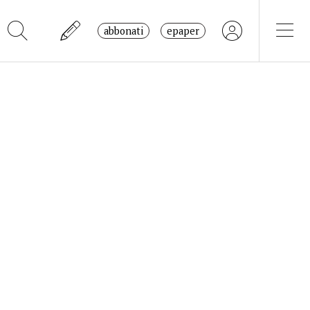
abbonati
epaper