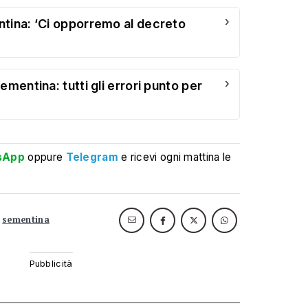
›
tina: ‘Ci opporremo al decreto
›
ementina: tutti gli errori punto per
sApp
oppure
Telegram
e ricevi ogni mattina le
sementina