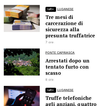
laR+
LUGANESE
Tre mesi di
carcerazione di
sicurezza alla
presunta truffatrice
7 ore
PONTE CAPRIASCA
Arrestati dopo un
tentato furto con
scasso
8 ore
laR+
LUGANESE
Truffe telefoniche
agli anziani, quattro