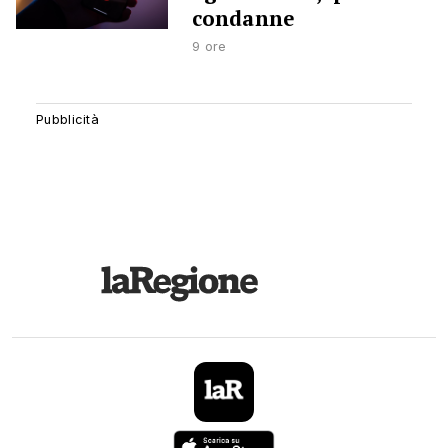
condanne
9 ore