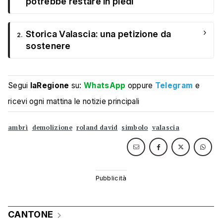
potrebbe restare in piedi
›
Storica Valascia: una petizione da
2.
sostenere
Segui
laRegione
su:
WhatsApp
oppure
Telegram
e
ricevi ogni mattina le notizie principali
ambrì
demolizione
roland david
simbolo
valascia
CANTONE