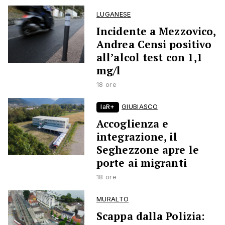
LUGANESE
Incidente a Mezzovico,
Andrea Censi positivo
all’alcol test con 1,1
mg/l
18 ore
laR+
GIUBIASCO
Accoglienza e
integrazione, il
Seghezzone apre le
porte ai migranti
18 ore
MURALTO
Scappa dalla Polizia: