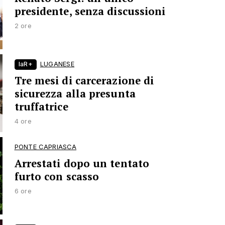
presidente, senza discussioni
2 ore
laR+
LUGANESE
Tre mesi di carcerazione di
sicurezza alla presunta
truffatrice
4 ore
PONTE CAPRIASCA
Arrestati dopo un tentato
furto con scasso
6 ore