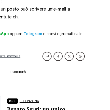
:
 un posto può scrivere un’e-mail a
entute.ch
.
sApp
oppure
Telegram
e ricevi ogni mattina le
tute svizzera
laR+
BELLINZONA
Renato Sergi: un unico