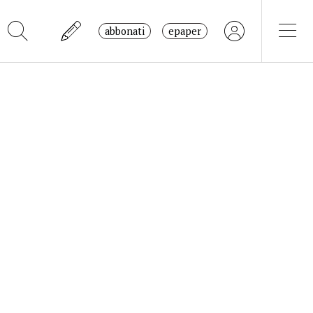
abbonati
epaper