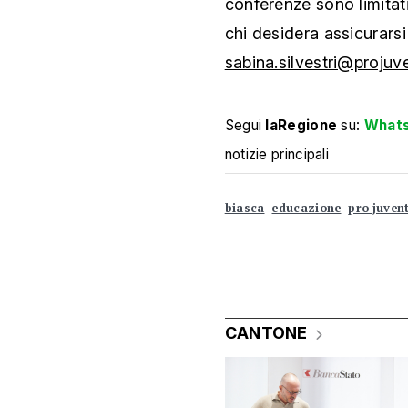
conferenze sono limitati
chi desidera assicurarsi
sabina.silvestri@projuv
Segui
laRegione
su:
What
notizie principali
biasca
educazione
pro juven
CANTONE