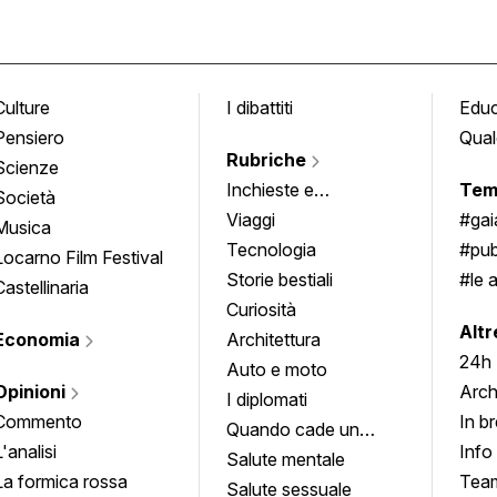
Culture
I dibattiti
Edu
Pensiero
Qual
Rubriche
Scienze
Inchieste e
Tem
Società
approfondimenti
Viaggi
#ga
Musica
Tecnologia
#pub
Locarno Film Festival
Storie bestiali
#le 
Castellinaria
Curiosità
info
Altr
Economia
Architettura
24h
Auto e moto
Opinioni
Arch
I diplomati
Commento
In b
Quando cade un
L'analisi
Info
quadro
Salute mentale
La formica rossa
Tea
Salute sessuale