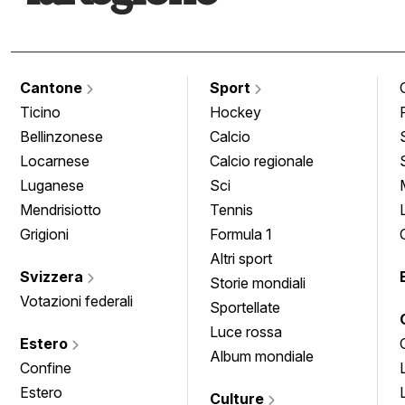
Cantone
Sport
Ticino
Hockey
Bellinzonese
Calcio
Locarnese
Calcio regionale
Luganese
Sci
Mendrisiotto
Tennis
Grigioni
Formula 1
Altri sport
Svizzera
Storie mondiali
Votazioni federali
Sportellate
Luce rossa
Estero
Album mondiale
Confine
Estero
Culture