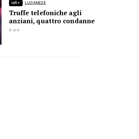
laR+
LUGANESE
Truffe telefoniche agli
anziani, quattro condanne
6 ore