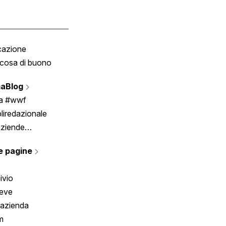
cazione
Tombola
cosa di buono
Fumetto
Vignette
aBlog
Scrivici
ia #wwf
liredazionale
aziende
rmano
e pagine
ivio
reve
 azienda
m