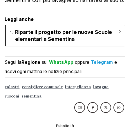
Sementina con più lavagne schiantatesi al suolo.
Leggi anche
›
Riparte il progetto per le nuove Scuole
1.
elementari a Sementina
Segui
laRegione
su:
WhatsApp
oppure
Telegram
e
ricevi ogni mattina le notizie principali
calastri
consigliere comunale
interpellanza
lavagna
rusconi
sementina