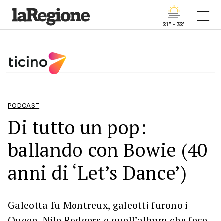
21° - 32°
PODCAST
Di tutto un pop:
ballando con Bowie (40
anni di ‘Let’s Dance’)
Galeotta fu Montreux, galeotti furono i
Queen, Nile Rodgers e quell’album che fece