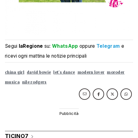
Segui
laRegione
su:
WhatsApp
oppure
Telegram
e
ricevi ogni mattina le notizie principali
china girl
david bowie
let's dance
modern lover
moroder
musica
nile rodgers
TICINO7