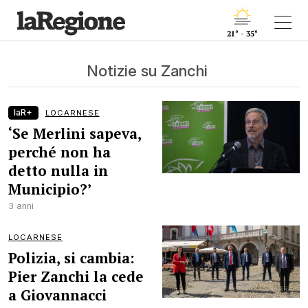
21° - 35°
Notizie su Zanchi
laR+
LOCARNESE
‘Se Merlini sapeva,
perché non ha
detto nulla in
Municipio?’
3 anni
LOCARNESE
Polizia, si cambia:
Pier Zanchi la cede
a Giovannacci