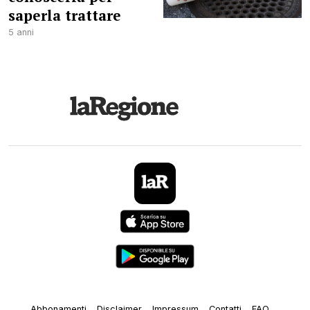
saperla trattare
5 anni
Abbonamenti
Disclaimer
Impressum
Contatti
FAQ