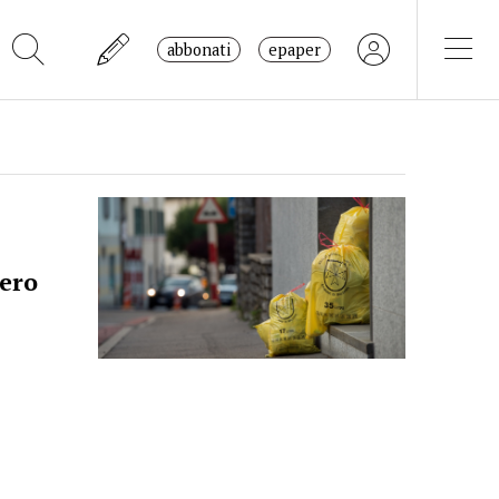
abbonati
epaper
ero