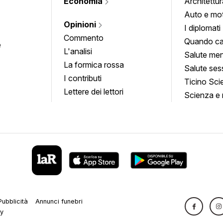
Economia
Architettur
Auto e mo
Opinioni
I diplomati
Commento
Quando ca
e
L'analisi
Salute men
La formica rossa
Salute ses
I contributi
Ticino Sci
Lettere dei lettori
Scienza e 
Pubblicità
Annunci funebri
cy