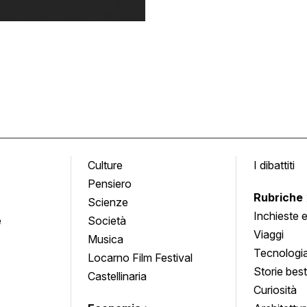
Culture
I dibattiti
Pensiero
Rubriche
Scienze
Inchieste 
e
Società
approfond
Viaggi
Musica
Tecnologi
Locarno Film Festival
Storie besti
Castellinaria
Curiosità