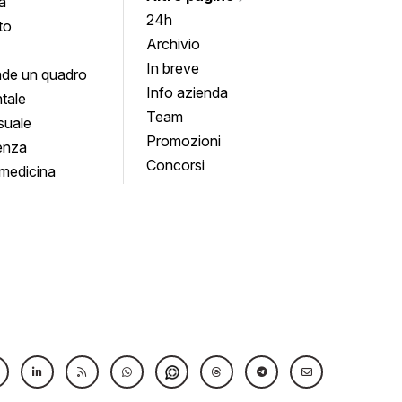
a
24h
to
Archivio
In breve
de un quadro
Info azienda
tale
Team
suale
Promozioni
enza
Concorsi
medicina