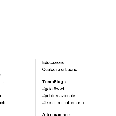
Educazione
Tomb
Qualcosa di buono
Fumet
Vigne
e
TemaBlog
Scrivi
imenti
#gaia #wwf
a
#publiredazionale
ali
#le aziende informano
Altre pagine