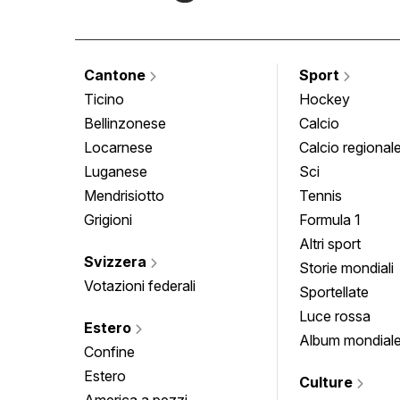
Cantone
Sport
Ticino
Hockey
Bellinzonese
Calcio
Locarnese
Calcio regional
Luganese
Sci
Mendrisiotto
Tennis
Grigioni
Formula 1
Altri sport
Svizzera
Storie mondiali
Votazioni federali
Sportellate
Luce rossa
Estero
Album mondial
Confine
Estero
Culture