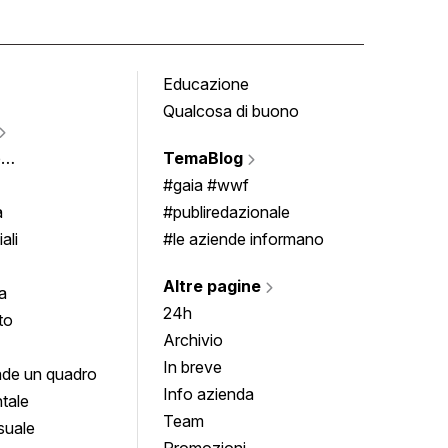
Educazione
Tomb
Qualcosa di buono
Fumet
Vigne
e
TemaBlog
Scrivi
imenti
#gaia #wwf
a
#publiredazionale
ali
#le aziende informano
Altre pagine
a
24h
to
Archivio
In breve
de un quadro
Info azienda
tale
Team
suale