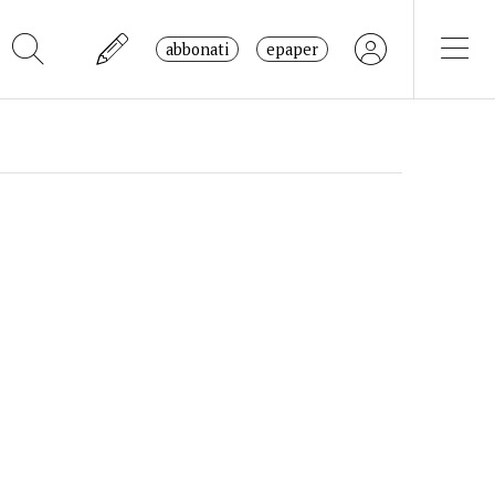
abbonati
epaper