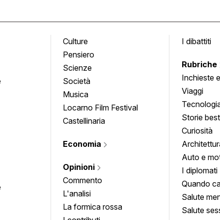
Culture
I dibattiti
Pensiero
Rubriche
Scienze
Inchieste 
e
Società
approfond
Viaggi
Musica
Tecnologi
Locarno Film Festival
Storie besti
Castellinaria
Curiosità
Economia
Architettur
Auto e mo
Opinioni
I diplomati
Commento
Quando ca
e
L'analisi
Salute men
La formica rossa
Salute ses