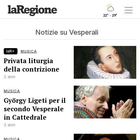
22° - 29°
Notizie su Vesperali
laR+
MUSICA
Privata liturgia
della contrizione
2 anni
MUSICA
György Ligeti per il
secondo Vesperale
in Cattedrale
3 anni
MUSICA